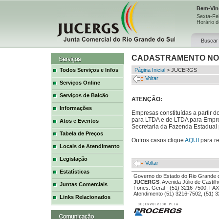
Bem-Vin
Sexta-Fei
Horário d
Busca
CADASTRAMENTO NO
Todos Serviços e Infos
Página Inicial
> JUCERGS
Voltar
Serviços Online
Serviços de Balcão
ATENÇÃO:
Informações
Empresas constituídas a partir 
para LTDA e de LTDA para Empres
Atos e Eventos
Secretaria da Fazenda Estadual
Tabela de Preços
Outros casos clique
AQUI
para re
Locais de Atendimento
Legislação
Voltar
Estatísticas
Governo do Estado do Rio Grande 
JUCERGS
. Avenida Júlio de Casti
Juntas Comerciais
Fones: Geral - (51) 3216-7500, FAX
Atendimento (51) 3216-7502, (51) 
Links Relacionados